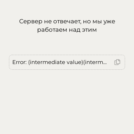
Сервер не отвечает, но мы уже
работаем над этим
Error: (intermediate value)(intermediate value)(intermediate value).replaceAll is not a function