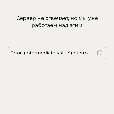
Сервер не отвечает, но мы уже
работаем над этим
Error: (intermediate value)(intermediate value)(intermediate value).replaceAll is not a function