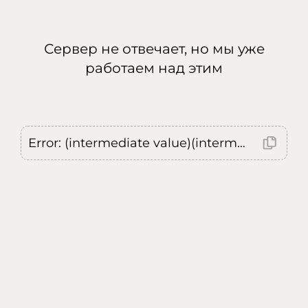
Сервер не отвечает, но мы уже
работаем над этим
Error: (intermediate value)(intermediate value)(intermediate value).replaceAll is not a function